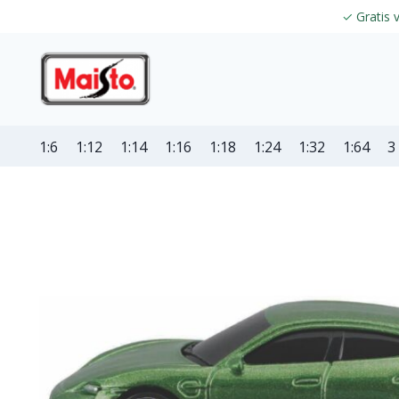
✓
Gratis 
1:6
1:12
1:14
1:16
1:18
1:24
1:32
1:64
3