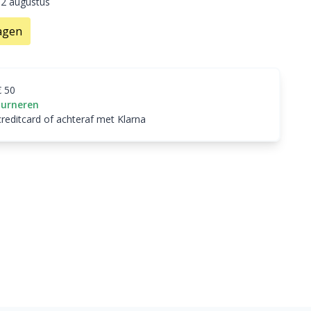
12 augustus
agen
€ 50
ourneren
creditcard of achteraf met Klarna