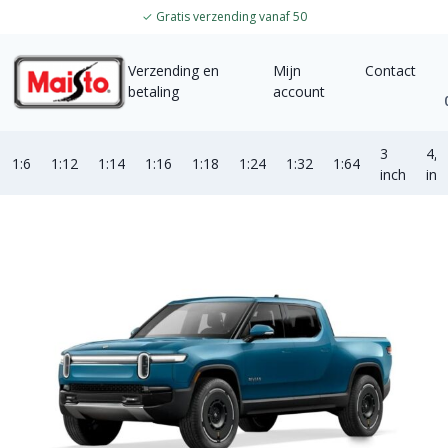
✓
Gratis verzending vanaf 50
Verzending en
Mijn
Contact
betaling
account
3
4,5
1:6
1:12
1:14
1:16
1:18
1:24
1:32
1:64
inch
inc