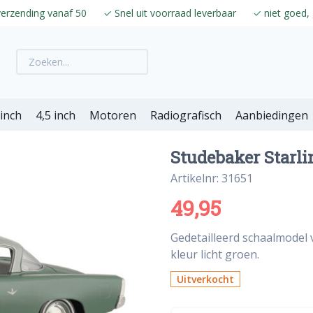
verzending vanaf 50
✓
Snel uit voorraad leverbaar
✓
niet goed, 
 inch
4,5 inch
Motoren
Radiografisch
Aanbiedingen
Studebaker Starlin
Artikelnr: 31651
49,95
Gedetailleerd schaalmodel 
kleur licht groen.
Uitverkocht