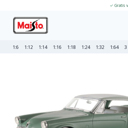
✓
Gratis 
1:6
1:12
1:14
1:16
1:18
1:24
1:32
1:64
3