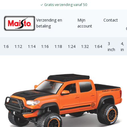
✓
Gratis verzending vanaf 50
Verzending en
Mijn
Contact
betaling
account
3
4,5
1:6
1:12
1:14
1:16
1:18
1:24
1:32
1:64
inch
inc