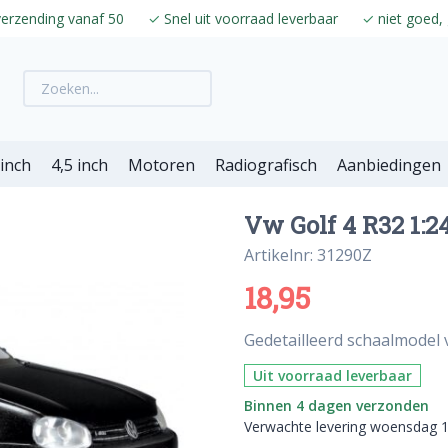
verzending vanaf 50
✓
Snel uit voorraad leverbaar
✓
niet goed, 
 inch
4,5 inch
Motoren
Radiografisch
Aanbiedingen
Vw Golf 4 R32 1:2
Artikelnr: 31290Z
18,95
Gedetailleerd schaalmodel v
Uit voorraad leverbaar
Binnen 4 dagen verzonden
Verwachte levering woensdag 