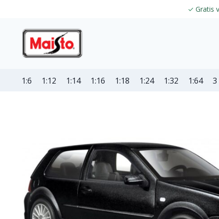
✓
Gratis 
1:6
1:12
1:14
1:16
1:18
1:24
1:32
1:64
3