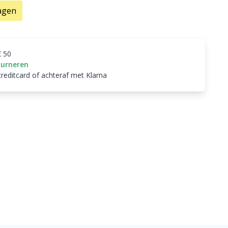
agen
€ 50
ourneren
creditcard of achteraf met Klarna