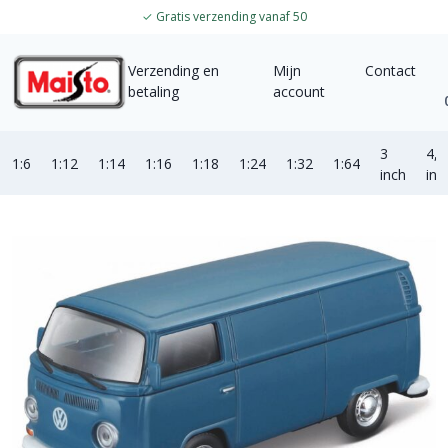
✓
Gratis verzending vanaf 50
Verzending en
Mijn
Contact
betaling
account
3
4,5
1:6
1:12
1:14
1:16
1:18
1:24
1:32
1:64
inch
inc