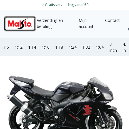
✓
Gratis verzending vanaf 50
Verzending en
Mijn
Contact
betaling
account
3
4,5
1:6
1:12
1:14
1:16
1:18
1:24
1:32
1:64
inch
inc