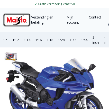
✓
Gratis verzending vanaf 50
Verzending en
Mijn
Contact
betaling
account
3
4,5
1:6
1:12
1:14
1:16
1:18
1:24
1:32
1:64
inch
inc